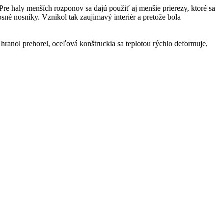
 haly menších rozponov sa dajú použiť aj menšie prierezy, ktoré sa
né nosníky. Vznikol tak zaujimavý interiér a pretože bola
anol prehorel, oceľová konštruckia sa teplotou rýchlo deformuje,