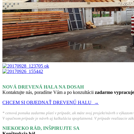
NOVÁ DREVENÁ HALA NA DOSAH
Kontaktujte nás, poradíme Vám a po konzultácii
zadarmo vypracuj
CHCEM SI OBJEDNAŤ DREVENÚ HALU →
* cenová ponuka zadarmo platí v prípade, ak máte svoj projekt/návrh s výkazom 
V opačnom prípade je návrh aj kalkulácia spoplatnená. V prípade realizacie z
NIEKOĽKO RÁD, INŠPIRUJTE SA
Konštrukcia hál