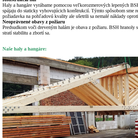
Haly a hangáre vyrábame pomocou veľkorozmerových lepených BSH hra
spájaju do staticky vyhovujúcich konštrukcií. Týmto spôsobom sme re
požiadavka na pohľadovú kvality ale ušetrili sa nemalé náklady oprot
Neoprávnené obavy z požiaru
Predsudkom voči dreveným halám je obava z požiaru. BSH hranoly sú 
stratí stabilitu a zbortí sa.
Naše haly a hangáre: