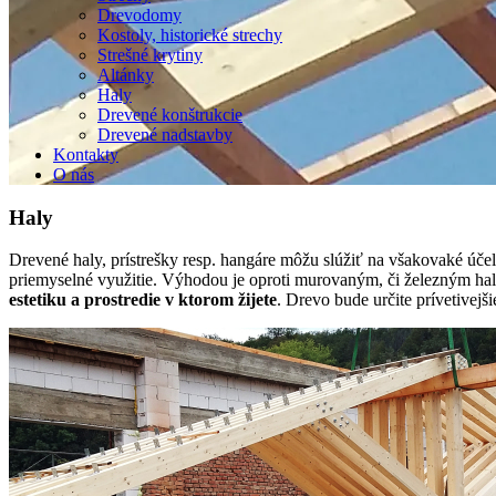
Drevodomy
Kostoly, historické strechy
Strešné krytiny
Altánky
Haly
Drevené konštrukcie
Drevené nadstavby
Kontakty
O nás
Haly
Drevené haly, prístrešky resp. hangáre môžu slúžiť na všakovaké účely
priemyselné využitie. Výhodou je oproti murovaným, či železným h
estetiku a prostredie v ktorom žijete
. Drevo bude určite prívetivejš