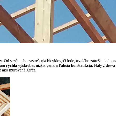
. Od sezónneho zastrešenia bicyklov, či lode, trvalého zatrešenia dopr
alám
rýchla výstavba, nižšia cena a ľahšia konštrukcia
. Haly z dreva
ie ako murovaná garáž.