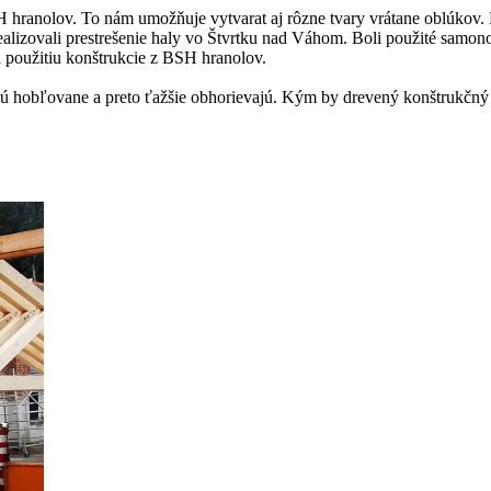
nolov. To nám umožňuje vytvarat aj rôzne tvary vrátane oblúkov. Pre
alizovali prestrešenie haly vo Štvrtku nad Váhom. Boli použité samonos
i použitiu konštrukcie z BSH hranolov.
hobľovane a preto ťažšie obhorievajú. Kým by drevený konštrukčný hr