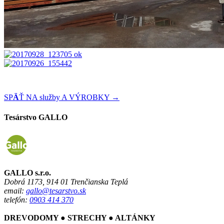
SP
Ä
Ť NA služby A VÝROBKY →
Tesárstvo GALLO
GALLO s.r.o.
Dobrá 1173, 914 01 Trenčianska Teplá
email:
gallo@tesarstvo.sk
telefón:
0903 414 370
DREVODOMY ● STRECHY ● ALTÁNKY