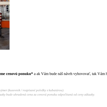
eme cenovú ponuku*
a ak Vám bude náš návrh vyhovovať, tak Vám ha
výmer (kusovnik / rozpísané položky s kubatúrou).
ákazky bude uhradená cena za cenovú ponuku odpočítaná od ceny zákazky.