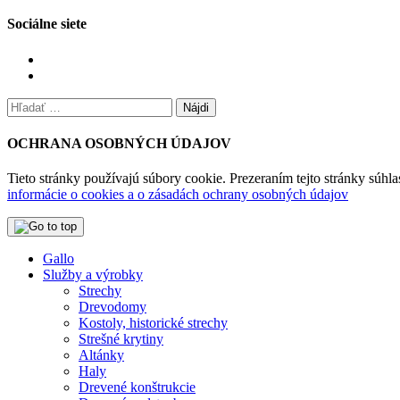
Sociálne siete
Zobraziť
profil
Zobraziť
tesarstvogallo
profil
Hľadať:
na
tesarstvo_gallo
Facebook
na
Instagram
OCHRANA OSOBNÝCH ÚDAJOV
Tieto stránky používajú súbory cookie. Prezeraním tejto stránky súh
informácie o cookies a o zásadách ochrany osobných údajov
Gallo
Služby a výrobky
Strechy
Drevodomy
Kostoly, historické strechy
Strešné krytiny
Altánky
Haly
Drevené konštrukcie