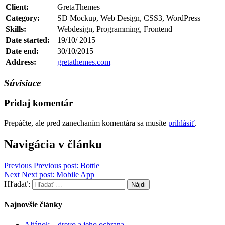
Client:
GretaThemes
Category:
SD Mockup, Web Design, CSS3, WordPress
Skills:
Webdesign, Programming, Frontend
Date started:
19/10/ 2015
Date end:
30/10/2015
Address:
gretathemes.com
Súvisiace
Pridaj komentár
Prepáčte, ale pred zanechaním komentára sa musíte
prihlásiť
.
Navigácia v článku
Previous
Previous post:
Bottle
Next
Next post:
Mobile App
Hľadať:
Najnovšie články
Altánok – drevo a jeho ochrana