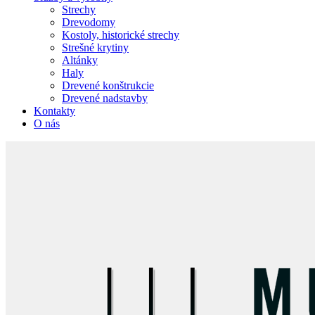
Strechy
Drevodomy
Kostoly, historické strechy
Strešné krytiny
Altánky
Haly
Drevené konštrukcie
Drevené nadstavby
Kontakty
O nás