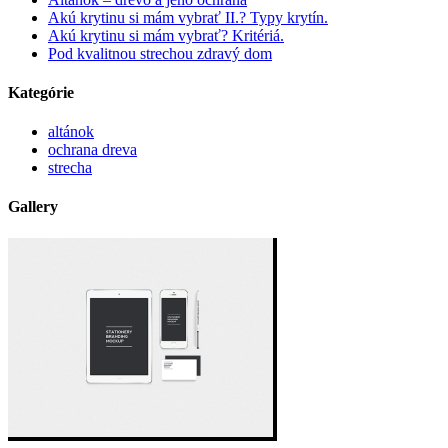
Akú krytinu si mám vybrať II.? Typy krytín.
Akú krytinu si mám vybrať? Kritériá.
Pod kvalitnou strechou zdravý dom
Kategórie
altánok
ochrana dreva
strecha
Gallery