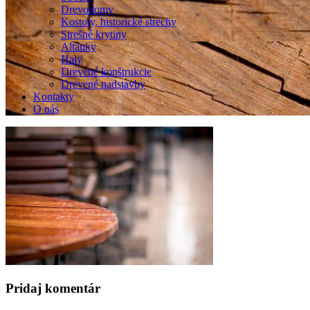
Drevodomy
Kostoly, historické strechy
Strešné krytiny
Altánky
Haly
Drevené konštrukcie
Drevené nadstavby
Kontakty
O nás
Pridaj komentár