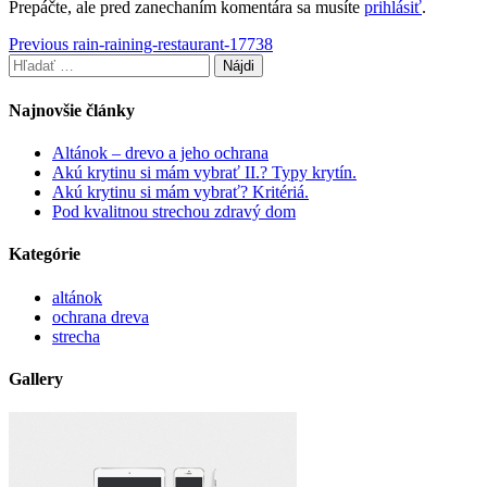
Prepáčte, ale pred zanechaním komentára sa musíte
prihlásiť
.
Navigácia
Previous
Previous
rain-raining-restaurant-17738
Hľadať:
post:
v
článku
Najnovšie články
Altánok – drevo a jeho ochrana
Akú krytinu si mám vybrať II.? Typy krytín.
Akú krytinu si mám vybrať? Kritériá.
Pod kvalitnou strechou zdravý dom
Kategórie
altánok
ochrana dreva
strecha
Gallery