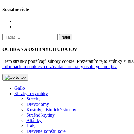
Sociálne siete
Zobraziť
profil
Zobraziť
tesarstvogallo
profil
Hľadať:
na
tesarstvo_gallo
Facebook
na
Instagram
OCHRANA OSOBNÝCH ÚDAJOV
Tieto stránky používajú súbory cookie. Prezeraním tejto stránky súh
informácie o cookies a o zásadách ochrany osobných údajov
Gallo
Služby a výrobky
Strechy
Drevodomy
Kostoly, historické strechy
Strešné krytiny
Altánky
Haly
Drevené konštrukcie